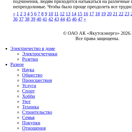
подчинения, людям приходится натыкаться на различные 
непреодолимые. Чтобы было проще преодолеть все труднос
«
1
2
3
4
5
6
7
8
9
10
11
12
13
14
15
16
17
18
19
20
21
22
23
36
37
38
39
40
41
42
43
44
45
46
47
»
© ОАО АК «Якутскэнерго» 2026.
Все права защищены.
Электричество в доме
Электросчетчики
Розетки
Разное
Наука
Общество
Происшествия
Услуги
Спорт
Хобби
Уют
Техника
Строительство
Семья
Покупки
Отношения