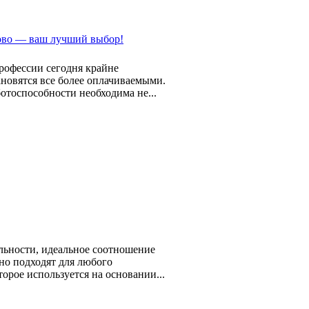
ово — ваш лучший выбор!
рофессии сегодня крайне
ановятся все более оплачиваемыми.
отоспособности необходима не...
льности, идеальное соотношение
но подходят для любого
орое используется на основании...