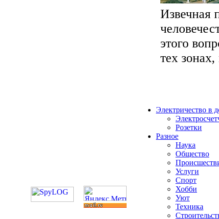
Извечная 
человечес
этого воп
тех зонах, 
Электричество в 
Электросчет
Розетки
Разное
Наука
Общество
Происшеств
Услуги
Спорт
Хобби
Уют
Техника
Строительст