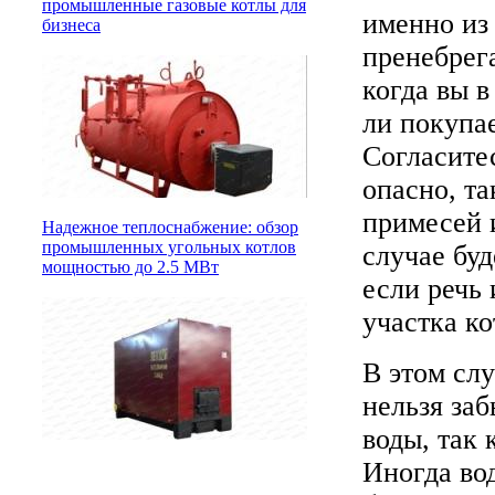
промышленные газовые котлы для
именно из 
бизнеса
пренебрег
когда вы в
ли покупае
Согласите
опасно, та
примесей 
Надежное теплоснабжение: обзор
промышленных угольных котлов
случае бу
мощностью до 2.5 МВт
если речь 
участка ко
В этом сл
нельзя заб
воды, так
Иногда во