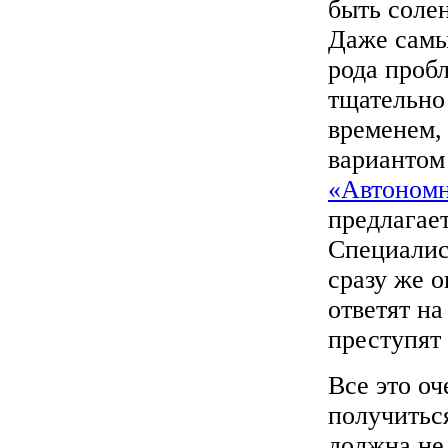
быть солен
Даже самы
рода пробл
тщательно 
временем,
вариантом
«Автоном
предлагает
Специалис
сразу же о
ответят н
преступят
Все это оч
получиться
должна не