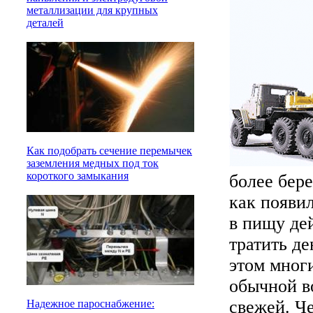
металлизации для крупных
деталей
Как подобрать сечение перемычек
заземления медных под ток
короткого замыкания
более бер
как появи
в пищу де
тратить де
этом мног
обычной во
свежей. Че
Надежное пароснабжение: