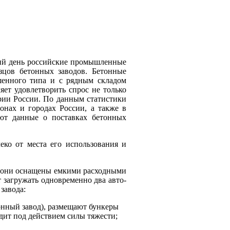
ий день российские промышленные
зцов бетонных заводов. Бетонные
енного типа и с рядным складом
яет удовлетворить спрос не только
рии России. По данным статистики
онах и городах России, а также в
уют данные о поставках бетонных
еко от места его использования и
, они оснащены емкими расходными
 загружать одновременно два авто-
завода:
онный завод), размещают бункеры
дит под действием силы тяжести;