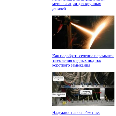
металлизации для крупных
деталей
Как подобрать сечение перемычек
заземления медных под ток
короткого замыкания
Надежное пароснабжение: