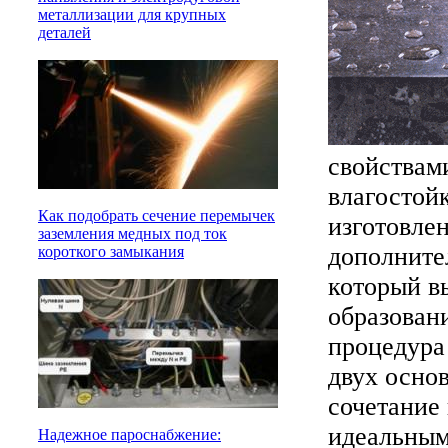
металлизации для крупных
деталей
свойствам
влагостойк
Как подобрать сечение перемычек
изготовле
заземления медных под ток
дополните
короткого замыкания
который в
образован
процедура
двух осно
сочетание 
идеальным
Надежное пароснабжение: