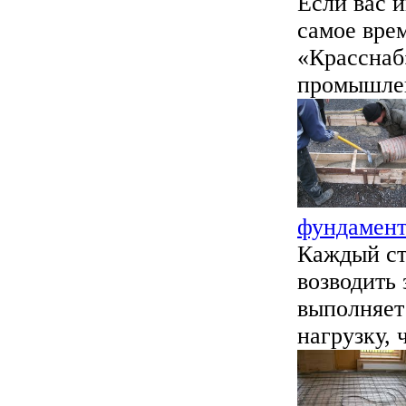
Если вас 
самое вре
«Красснаб
промышлен
фундамент
Каждый стр
возводить
выполняет
нагрузку, ч