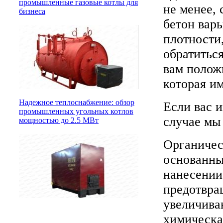
промышленные газовые котлы для
не менее, 
бизнеса
бетон варь
плотности,
обратитьс
вам полож
которая им
Надежное теплоснабжение: обзор
Если вас и
промышленных угольных котлов
случае мы 
мощностью до 2.5 МВт
Органичес
основанны
нанесении 
предотвра
увеличива
химическая