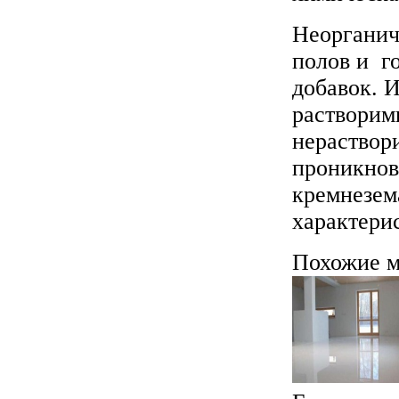
Неорганич
полов и г
добавок. 
растворим
нераствор
проникнов
кремнезем
характери
Похожие м