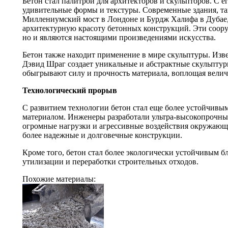
Бетон стал палитрой для архитекторов и скульпторов. С 
удивительные формы и текстуры. Современные здания, та
Миллениумский мост в Лондоне и Бурдж Халифа в Дуба
архитектурную красоту бетонных конструкций. Эти соор
но и являются настоящими произведениями искусства.
Бетон также находит применение в мире скульптуры. Изв
Дэвид Шраг создает уникальные и абстрактные скульптуры
обыгрывают силу и прочность материала, воплощая величи
Технологический прорыв
С развитием технологии бетон стал еще более устойчив
материалом. Инженеры разработали ультра-высокопрочны
огромные нагрузки и агрессивные воздействия окружающе
более надежные и долговечные конструкции.
Кроме того, бетон стал более экологически устойчивым б
утилизации и переработки строительных отходов.
Похожие материалы: