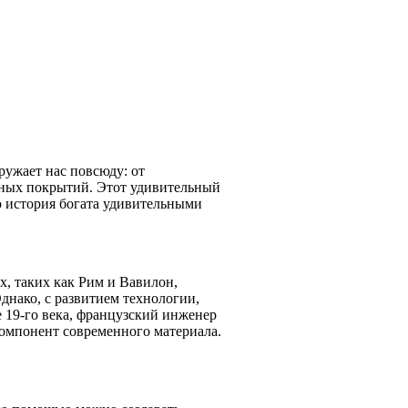
ружает нас повсюду: от
жных покрытий. Этот удивительный
го история богата удивительными
х, таких как Рим и Вавилон,
днако, с развитием технологии,
 19-го века, французский инженер
омпонент современного материала.