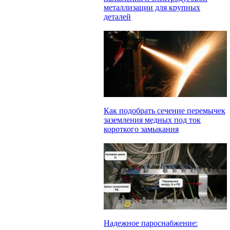
металлизации для крупных
деталей
Как подобрать сечение перемычек
заземления медных под ток
короткого замыкания
Надежное пароснабжение: