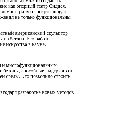
его помощью можно создавать
кие как оперный театр Сиднея,
е, демонстрируют потрясающую
ужения не только функциональны,
естный американский скульптор
 из бетона. Его работы
е искусства в камне.
ым и многофункциональным
е бетоны, способные выдерживать
й среды. Это позволило строить
лагодаря разработке новых методов