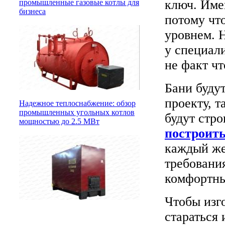
ключ. Име
промышленные газовые котлы для
бизнеса
потому чт
уровнем. 
у специали
не факт чт
Бани буду
проекту, т
Надежное теплоснабжение: обзор
промышленных угольных котлов
будут стро
мощностью до 2.5 МВт
построить
каждый ж
требования
комфортны
Чтобы изг
стараться