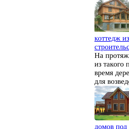
коттедж и
строитель
На протяж
из такого 
время дере
для возвед
домов под