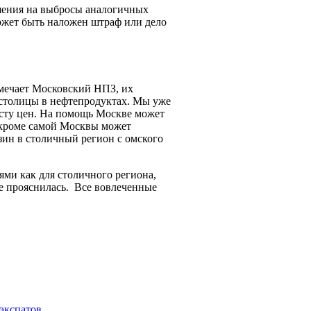
ешения на выбросы аналогичных
может быть наложен штраф или дело
тмечает Московский НПЗ, их
столицы в нефтепродуктах. Мы уже
осту цен. На помощь Москве может
 кроме самой Москвы может
нзин в столичный регион с омского
ями как для столичного региона,
не прояснилась. Все вовлеченные
 экспатов