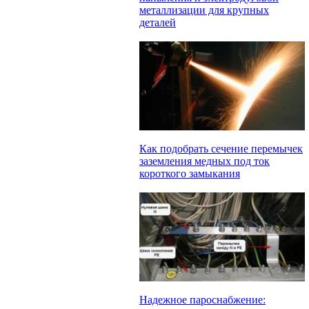
металлизации для крупных
деталей
Как подобрать сечение перемычек
заземления медных под ток
короткого замыкания
Надежное пароснабжение: