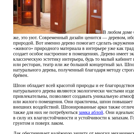
В любом доме 
же, это уют. Современный дизайн ценится — деревом, иб
природой. Вот именно дерево помогает сделать окружени
«живого» природного материала в интерьере уже как тради
создает особое настроение в помещениях. Дерево имеет 
классическую эстетику интерьера, будь то малый кабинет
или ресторан, театр или же большой концертный зал. Шпо
натурального дерева, полученный благодаря методу стро
брёвен.
Шпон обладает всей красотой природы и ее благородств
натурального дерева являются экологически чистыми изде
привлекательны, позволяют создавать уникальную атмос
или жилого помещения. Они практичны, шпон повышает с
внешних воздействий. Шпонированные арки также отличн
также для них не потребуються
замка аблой
. Они идеально
в силу их влагоустойчивости и устойчивости к запахам. Г
грунтом и поверх лаком.
Лак обеспечивает надёжную защиту от многих механичес