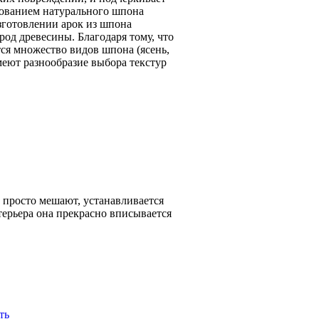
зованием натурального шпона
зготовлении арок из шпона
род древесины. Благодаря тому, что
ся множество видов шпона (ясень,
еют разнообразие выбора текстур
 просто мешают, устанавливается
терьера она прекрасно вписывается
ть