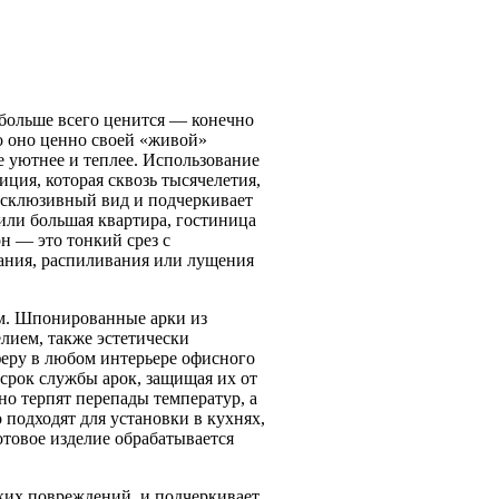
больше всего ценится — конечно
о оно ценно своей «живой»
е уютнее и теплее. Использование
ция, которая сквозь тысячелетия,
эксклюзивный вид и подчеркивает
 или большая квартира, гостиница
н — это тонкий срез с
гания, распиливания или лущения
ом. Шпонированные арки из
лием, также эстетически
феру в любом интерьере офисного
рок службы арок, защищая их от
о терпят перепады температур, а
 подходят для установки в кухнях,
отовое изделие обрабатывается
ких повреждений, и подчеркивает