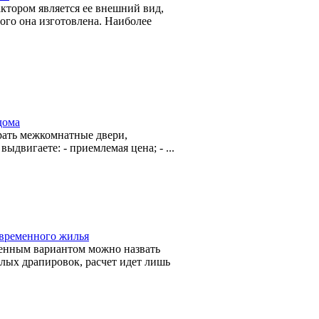
ктором является ее внешний вид,
ого она изготовлена. Наиболее
дома
брать межкомнатные двери,
ыдвигаете: - приемлемая цена; - ...
овременного жилья
енным вариантом можно назвать
елых драпировок, расчет идет лишь