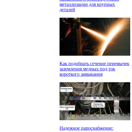
металлизации для крупных
деталей
Как подобрать сечение перемычек
заземления медных под ток
короткого замыкания
Надежное пароснабжение: