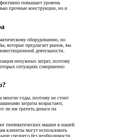
ффективно повышает уровень
лько прочные конструкции, но и
ра
вматическому оборудованию, но
бы, которые предлагает рынок, вы
инвестиционной деятельности.
изация ненужных затрат, поэтому
которых ситуациях совершенно
р?
а многие годы, поэтому не стоит
ашинами затраты возрастают,
т ли им тратить деньги на
синг пневматических машин в нашей
нам клиенты могут использовать
выше среднего без необходимости