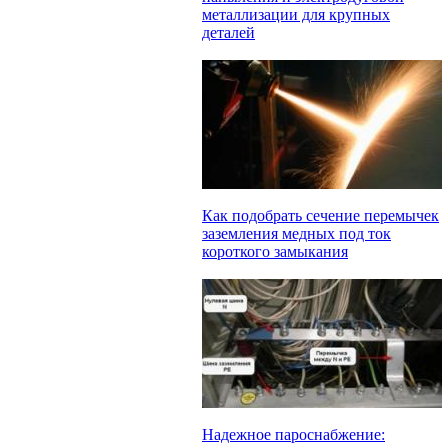
металлизации для крупных
деталей
Как подобрать сечение перемычек
заземления медных под ток
короткого замыкания
Надежное пароснабжение: